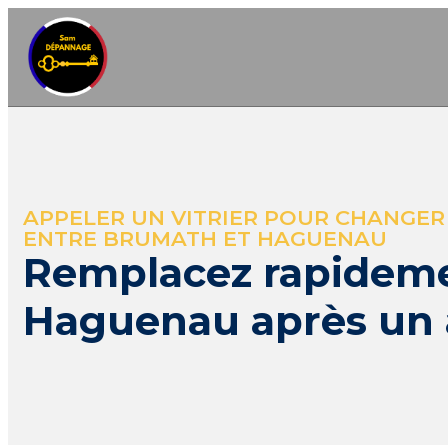
APPELER UN VITRIER POUR CHANGER
ENTRE BRUMATH ET HAGUENAU
Remplacez rapideme
Haguenau après un 