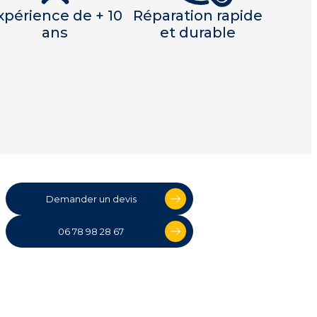
xpérience de + 10
Réparation rapide
ans
et durable
Demander un devis
06 78 98 28 67