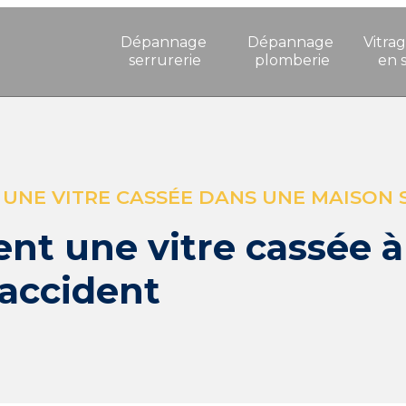
Dépannage 
Dépannage 
Vitrag
serrurerie
plomberie
en 
 UNE VITRE CASSÉE DANS UNE MAISON 
nt une vitre cassée 
accident