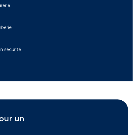
rerie
berie
en sécurité
pour un