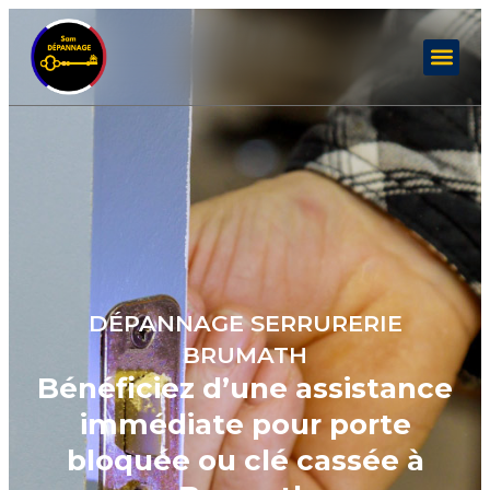
DÉPANNAGE SERRURERIE
BRUMATH
Bénéficiez d’une assistance
immédiate pour porte
bloquée ou clé cassée à