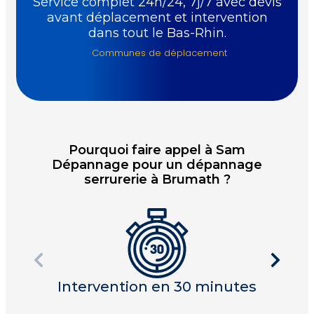
Service complet 24h/24, 7j/7 avec devis
avant déplacement et intervention
dans tout le Bas-Rhin.
Communes de déplacement
Pourquoi faire appel à Sam
Dépannage pour un dépannage
serrurerie à Brumath ?
Intervention en 30 minutes
I