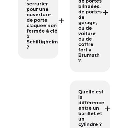
de portes
serrurier
blindées,
pour une
de portes
ouverture
de
de porte
garage,
claquée non
ou de
fermée à clé
voiture
à
ou de
Schiltigheim
coffre
?
fort à
Brumath
?
Quelle est
la
différence
entre un
barillet et
un
cylindre ?