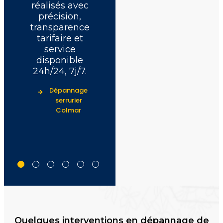
réalisés avec
dégât, tarif
précision,
annoncé à
transparence
l’avance et
tarifaire et
disponibilité
service
permanente
disponible
24h/24, 7j/7.
24h/24, 7j/7.
Dépannage
serrurier
t
Dépannage
Colmar
th
serrurier
Colmar
Quelques interventions en dépannage de