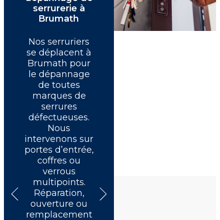
serrurerie à
Brumath
Nos serruriers
Nos serruriers
se déplacent à
disponibles à
Brumath pour
Brumath
le dépannage
assurent des
de toutes
dépannages à
marques de
domicile en
serrures
moins de 30
défectueuses.
minutes. Nous
Nous
intervenons sur
intervenons sur
tous types de
portes d’entrée,
serrures, y
coffres ou
compris portes
t
verrous
blindées.
multipoints.
Service
Réparation,
d’urgence
o
ouverture ou
réactif,
remplacement
ouverture sans