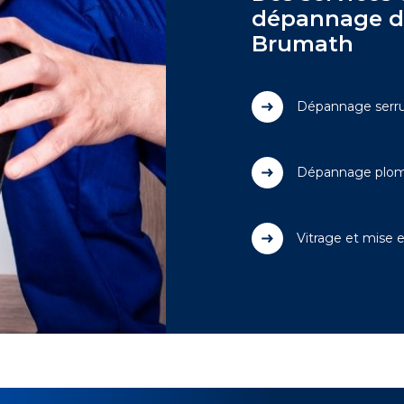
dépannage di
Brumath
Dépannage serru
Dépannage plom
Vitrage et mise 