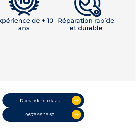
xpérience de + 10
Réparation rapide
ans
et durable
Demander un devis
06 78 98 28 67