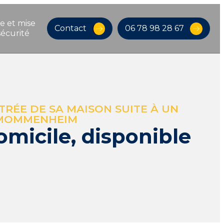
e et mise 
Contact
06 78 98 28 67
sécurité
RÉE DE SA MAISON SUITE À UN
U MOMMENHEIM
omicile, disponible