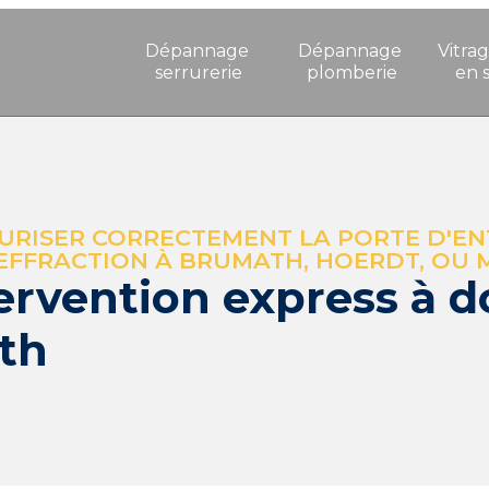
Dépannage 
Dépannage 
Vitrag
serrurerie
plomberie
en 
URISER CORRECTEMENT LA PORTE D'ENT
'EFFRACTION À BRUMATH, HOERDT, O
ervention express à d
ath