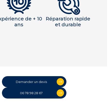
xpérience de + 10
Réparation rapide
ans
et durable
Demander un devis
06 78 98 28 67