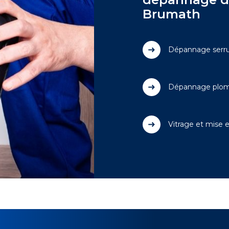
Brumath
Dépannage serru
Dépannage plom
Vitrage et mise 