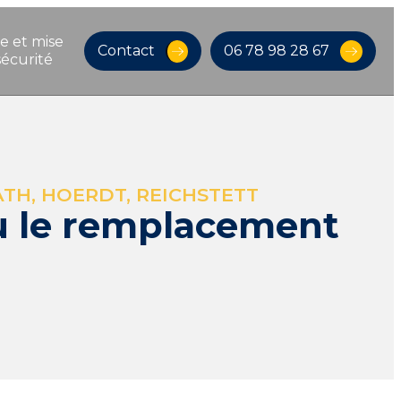
e et mise 
Contact
06 78 98 28 67
sécurité
ATH, HOERDT, REICHSTETT
ou le remplacement