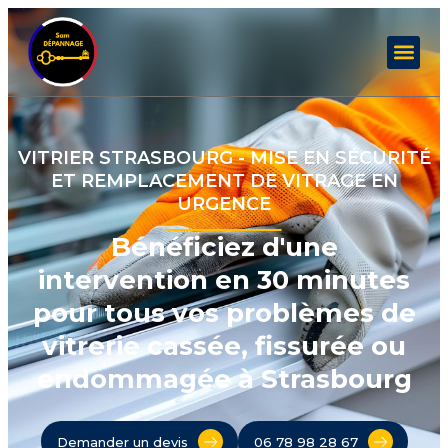
VITRIER STRASBOURG - MISE EN SÉCURITÉ
ET REMPLACEMENT DE VITRAGE EN
URGENCE
Bénéficiez d'une
intervention en 30 minutes
pour tous vos problèmes de
vitrerie cassée, fissurée ou
endommagée à Strasbourg
Demander un devis
06 78 98 28 67