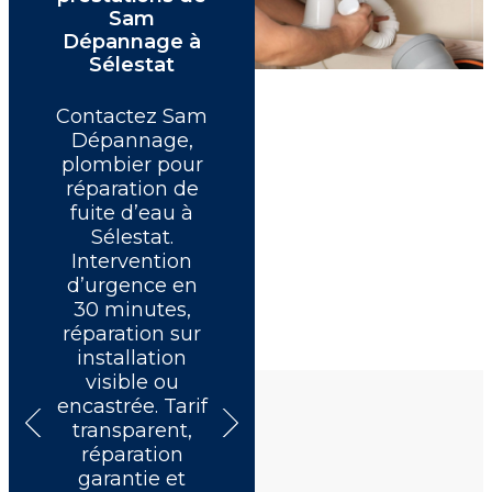
Sam
Dépannage à
Sélestat
Contactez Sam
En cas de fuite
Dépannage,
ou de panne,
plombier pour
contactez le
réparation de
numéro d’un
d
fuite d’eau à
plombier pour
Sélestat.
une urgence de
Intervention
plomberie à
d’urgence en
Sélestat. Sam
30 minutes,
Dépannage
réparation sur
intervient
installation
24h/24, 7j/7,
d
visible ou
avec un devis
encastrée. Tarif
immédiat.
transparent,
Réparation
réparation
soignée,
garantie et
déplacement